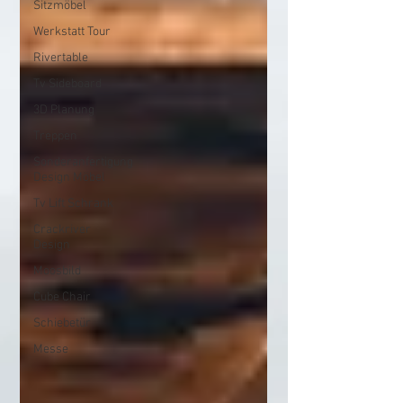
Sitzmöbel
Werkstatt Tour
Rivertable
Tv Sideboard
3D Planung
Treppen
Sonderanfertigung
Design Möbel
Tv Lift Schrank
Crackriver
Design
Moosbild
Cube Chair
Schiebetür
Messe