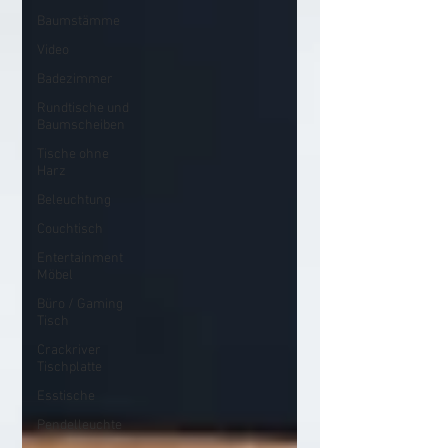
Baumstämme
Video
Badezimmer
Rundtische und
Baumscheiben
Tische ohne
Harz
Beleuchtung
Couchtisch
Entertainment
Möbel
Büro / Gaming
Tisch
Crackriver
Tischplatte
Esstische
Pendelleuchte