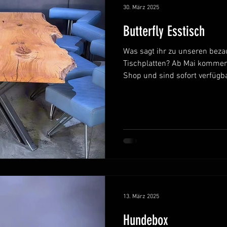
30. März 2025
Butterfly Esstisch
nt Möbel
Büro / Gaming Tisch
Crackriver Tischplat
Was sagt ihr zu unseren beza
Tischplatten? Ab Mai kommen 
Shop und sind sofort verfügbar
l
Werkstatt Tour
Rivertable
Tv Sideboard
ung Design Möbel
Tv Lift Schrank
Crackriver Desi
Messe
13. März 2025
Hundebox