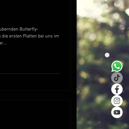
te
Esstische
ubernden Butterfly-
die ersten Platten bei uns im
....
3D Planung
gn
Moosbild