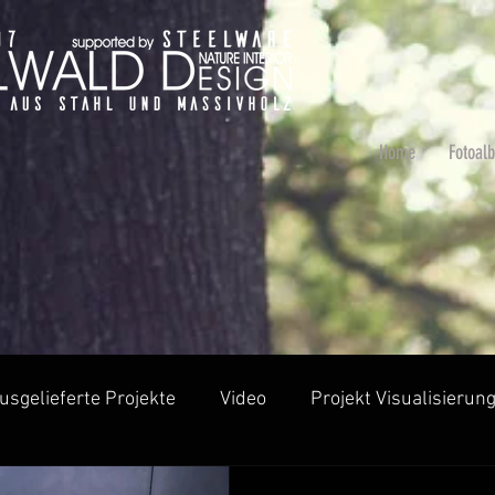
Home
Fotoal
usgelieferte Projekte
Video
Projekt Visualisierun
Rundtische und Baumscheiben
Tische ohne Harz