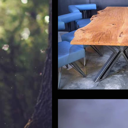
Couchtisch
Entertainme
Pendelleuchte
Sitzmöbe
Treppen
Sonderanfertig
Cube Chair
Schiebetür