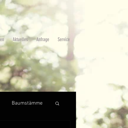
ben
Aktuelles
Anfrage
Service
g
Baumstämme
Beleuchtung