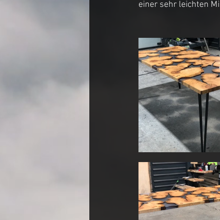
einer sehr leichten Mil
Couchtisch
Entertainme
Crackriver Tischplatte
Es
Werkstatt Tour
Rivertabl
Sonderanfertigung Design M
Moosbild
Cube Chair