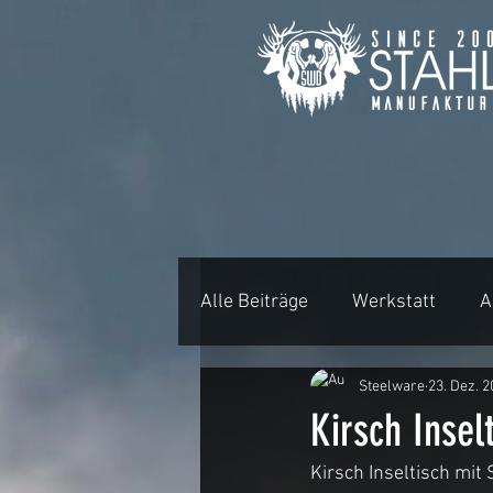
Alle Beiträge
Werkstatt
A
Steelware
23. Dez. 
Projekt Visualisierung
B
Kirsch Inselt
Kirsch Inseltisch mit 
Rundtische und Baumscheib