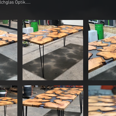
chglas Optik.....
nt Möbel
Büro / Gaming Tisch
stische
Pendelleuchte
Sitzmöbel
e
Tv Sideboard
3D Planung
Treppen
öbel
Tv Lift Schrank
Crackriver Design
Schiebetür
Messe