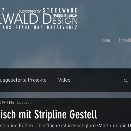
Home
Fotoal
usgelieferte Projekte
Video
2019
1 Min. Lesezeit
aumstämme
Video
Badezimmer
isch mit Stripline Gestell
Stripline Füßen. Oberfläche ist in Hochglanz/Matt und die U
en
Tische ohne Harz
Beleuchtung