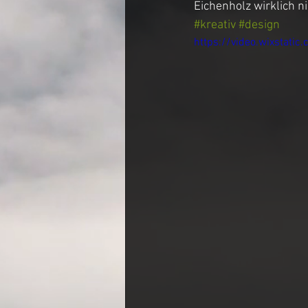
Eichenholz wirklich n
#kreativ
#design
https://video.wixstat
Couchtisch
Entertainme
Crackriver Tischplatte
Es
Werkstatt Tour
Rivertabl
Sonderanfertigung Design M
Moosbild
Cube Chair