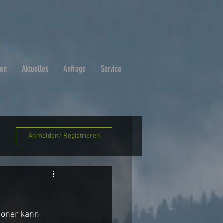
ben
Aktuelles
Anfrage
Service
Anmelden/ Registrieren
höner kann 