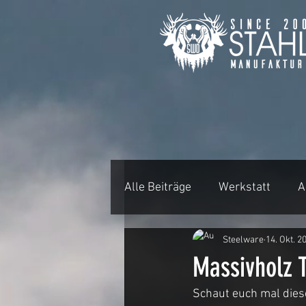
Alle Beiträge
Werkstatt
A
Steelware
14. Okt. 2
Projekt Visualisierung
B
Massivholz 
Schaut euch mal dies
Rundtische und Baumscheib