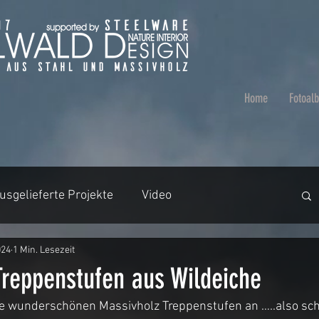
Home
Fotoal
usgelieferte Projekte
Video
024
1 Min. Lesezeit
aumstämme
Video
Badezimmer
Treppenstufen aus Wildeiche
e wunderschönen Massivholz Treppenstufen an …..also sc
en
Tische ohne Harz
Beleuchtung