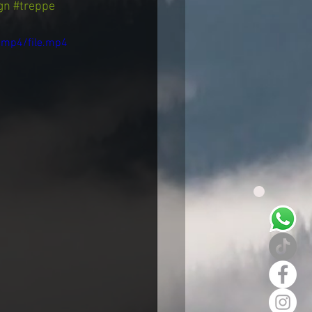
gn
#treppe
/mp4/file.mp4