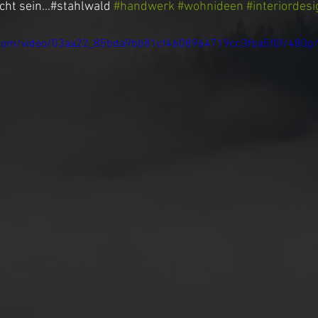
icht sein…#stahlwald 
#handwerk
#wohnideen
#interiordesi
ic.com/video/03aa22_85bda9bb81cf4608964719cc3fba5f0f/480p
nt Möbel
Büro / Gaming Tisch
stische
Pendelleuchte
Sitzmöbel
e
Tv Sideboard
3D Planung
Treppen
öbel
Tv Lift Schrank
Crackriver Design
Schiebetür
Messe