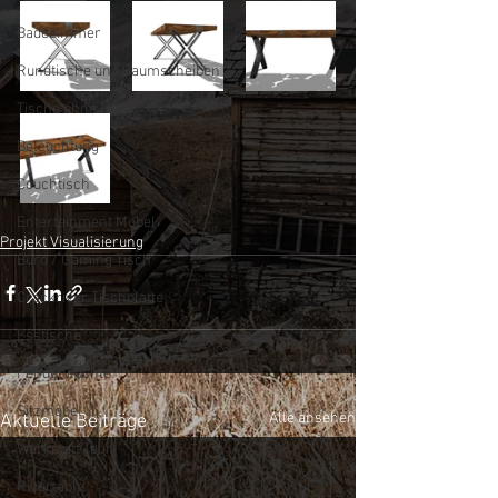
Badezimmer
Rundtische und Baumscheiben
Tische ohne Harz
Beleuchtung
Couchtisch
Entertainment Möbel
Projekt Visualisierung
Büro / Gaming Tisch
Crackriver Tischplatte
Esstische
Pendelleuchte
Sitzmöbel
Alle ansehen
Aktuelle Beiträge
Werkstatt Tour
Rivertable