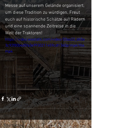
Messe auf unserem Gelände organisiert, 
Badezimmer
um diese Tradition zu würdigen. Freut 
Rundtische und Baumscheiben
euch auf historische Schätze auf Rädern 
und eine spannende Zeitreise in die 
Tische ohne Harz
Welt der Traktoren!
Beleuchtung
https://video.wixstatic.com/video/03aa22_d65a
3c92f80b4d5fa3e9930211459cdf/360p/mp4/file.
Couchtisch
mp4
Entertainment Möbel
Büro / Gaming Tisch
Crackriver Tischplatte
Esstische
Pendelleuchte
Sitzmöbel
Werkstatt Tour
Rivertable