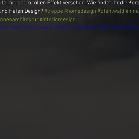
ufe mit einem tollen Effekt versehen. Wie findet ihr die Ko
und Hafen Design? 
#treppe
#homedesign
#Stahlwald
#inne
innenarchitektur
#interiordesign
nt Möbel
Büro / Gaming Tisch
ic.com/video/03aa22_ca031ae8107c4bca85ce6290fe1ca3e6/480p
stische
Pendelleuchte
Sitzmöbel
e
Tv Sideboard
3D Planung
Treppen
öbel
Tv Lift Schrank
Crackriver Design
Schiebetür
Messe