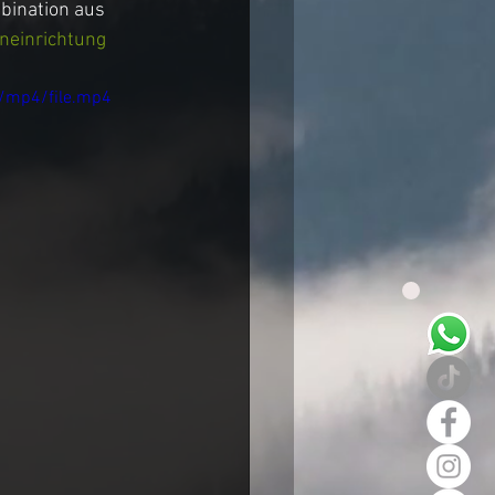
mbination aus 
neinrichtung
/mp4/file.mp4