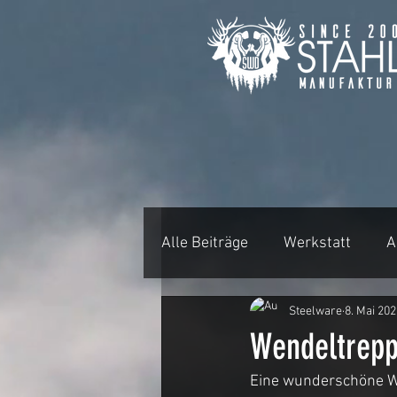
Alle Beiträge
Werkstatt
A
Steelware
8. Mai 20
Projekt Visualisierung
B
Wendeltrep
Eine wunderschöne We
Rundtische und Baumscheib