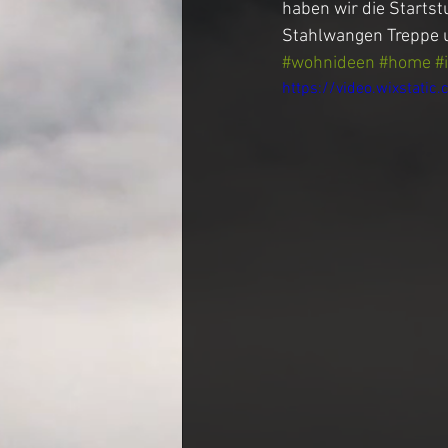
haben wir die Startst
Stahlwangen Treppe 
#wohnideen
#home
#
Couchtisch
Entertainme
https://video.wixstat
Crackriver Tischplatte
Es
Werkstatt Tour
Rivertabl
Sonderanfertigung Design M
Moosbild
Cube Chair