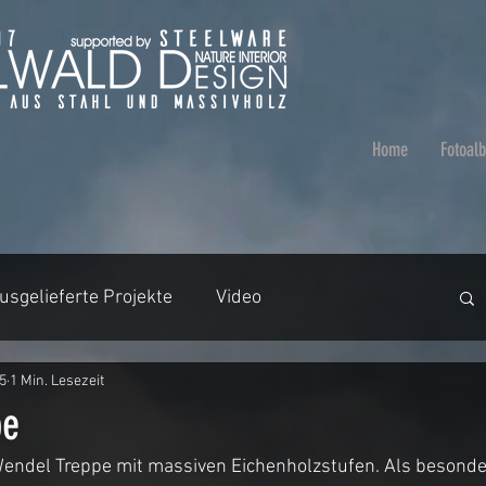
Home
Fotoal
usgelieferte Projekte
Video
25
1 Min. Lesezeit
aumstämme
Video
Badezimmer
pe
ndel Treppe mit massiven Eichenholzstufen. Als besonder
en
Tische ohne Harz
Beleuchtung