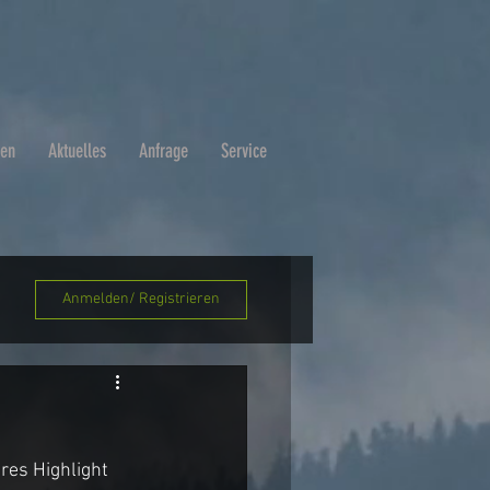
ben
Aktuelles
Anfrage
Service
Anmelden/ Registrieren
es Highlight 