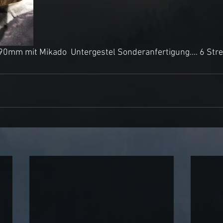
0mm mit Mikado  Untergestel Sonderanfertigung.... 6 Streb