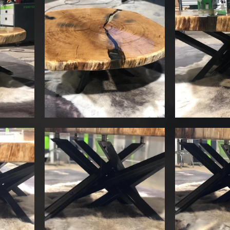
nt Möbel
Büro / Gaming Tisch
stische
Pendelleuchte
Sitzmöbel
e
Tv Sideboard
3D Planung
Treppen
öbel
Tv Lift Schrank
Crackriver Design
Schiebetür
Messe