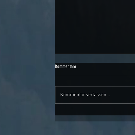
Kommentare
Kommentar verfassen...
Weinkühlschrank Cover … Verwandlung
in ein Design Möbel