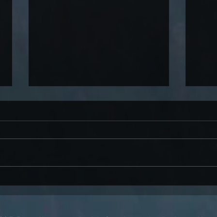
Kastan
Couchtisch aus einer Kastanie
Baumscheibe