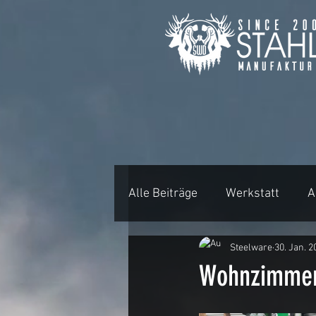
Alle Beiträge
Werkstatt
A
Steelware
30. Jan. 2
Projekt Visualisierung
B
Wohnzimmer
Rundtische und Baumscheib