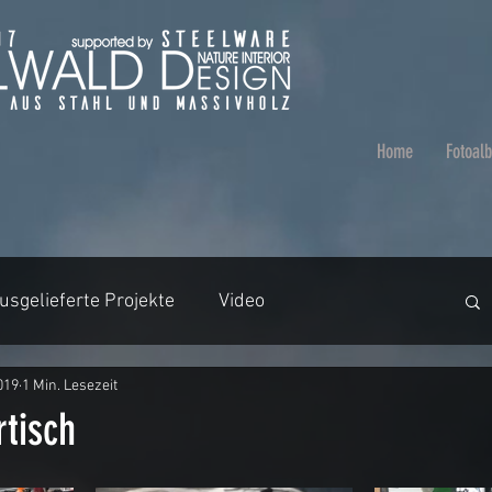
Home
Fotoal
usgelieferte Projekte
Video
019
1 Min. Lesezeit
aumstämme
Video
Badezimmer
tisch
en
Tische ohne Harz
Beleuchtung