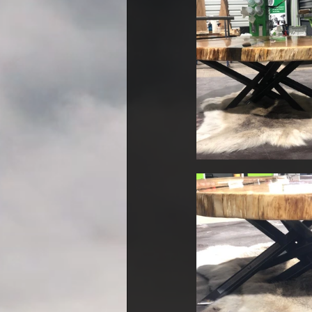
Couchtisch
Entertainme
Crackriver Tischplatte
Es
Werkstatt Tour
Rivertabl
Sonderanfertigung Design M
Moosbild
Cube Chair